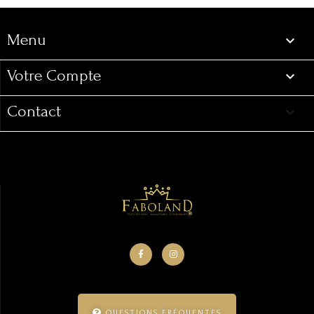
Menu

Votre Compte

Contact
keyboard_arrow_down
QUESTIONS FRÉQUENTES