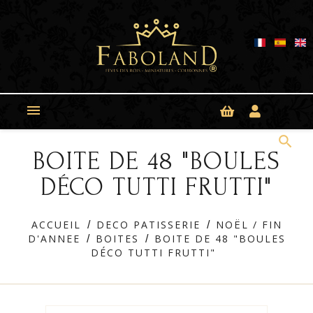
Panneau de gestion des cookies

search
BOITE DE 48 "BOULES
DÉCO TUTTI FRUTTI"
ACCUEIL
DECO PATISSERIE
NOËL / FIN
D'ANNEE
BOITES
BOITE DE 48 "BOULES
DÉCO TUTTI FRUTTI"