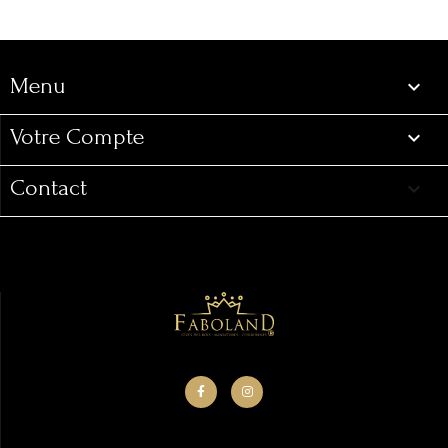
Menu

Votre Compte

Contact
keyboard_arrow_down