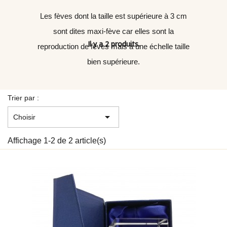
Les fèves dont la taille est supérieure à 3 cm
sont dites maxi-fève car elles sont la
Il y a 2 produits.
reproduction de fèves mais à une échelle taille
bien supérieure.
Trier par :

Choisir
Affichage 1-2 de 2 article(s)