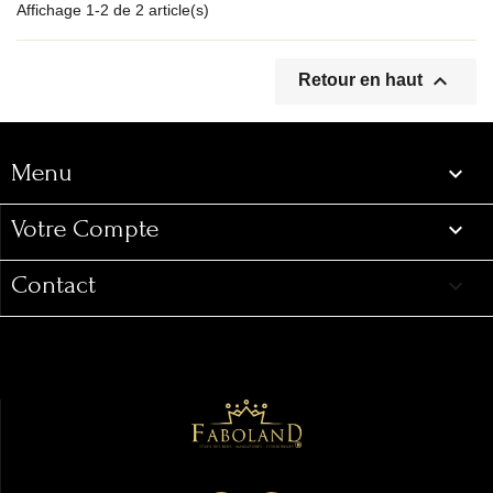
Affichage 1-2 de 2 article(s)
Menu

Retour en haut
Menu

Votre Compte

Contact
keyboard_arrow_down