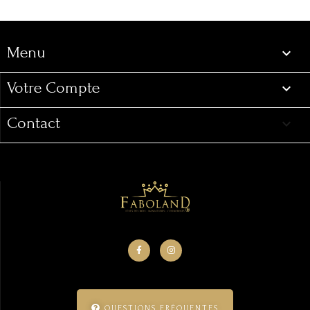
Menu

Votre Compte

Contact
keyboard_arrow_down
QUESTIONS FRÉQUENTES