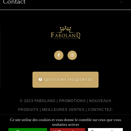
Contact
keyboard_arrow_down
QUESTIONS FRÉQUENTES
© 2023 FABOLAND |
PROMOTIONS
|
NOUVEAUX
PRODUITS
|
MEILLEURES VENTES
|
CONTACTEZ-
NOUS
|
CGV
|
POLITIQUE DE CONFIDENTIALITÉ
|
Ce site utilise des cookies et vous donne le contrôle sur ceux que vous
souhaitez activer
SITEMAP
|
CRÉÉ PAR SITELINE