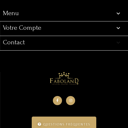
Menu

Votre Compte

Contact
keyboard_arrow_down
QUESTIONS FRÉQUENTES