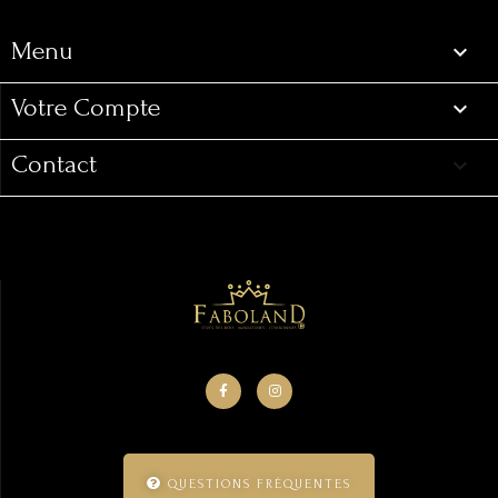
Menu

Votre Compte

Contact
keyboard_arrow_down
QUESTIONS FRÉQUENTES