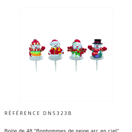
RÉFÉRENCE
DN5323B
Boite de 48 "Bonhommes de neige arc en ciel"