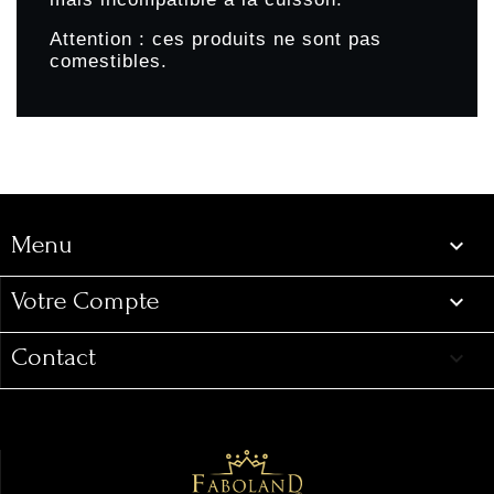
Attention : ces produits ne sont pas
comestibles.
Menu
Menu

Votre Compte

Contact
keyboard_arrow_down