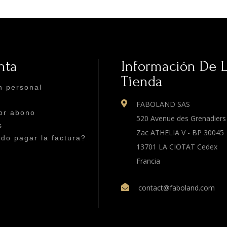
nta
Información De 
Tienda
n personal
FABOLAND SAS
or abono
520 Avenue des Grenadiers
s
Zac ATHELIA V - BP 30045
o pagar la factura?
13701 LA CIOTAT Cedex
Francia
contact@faboland.com