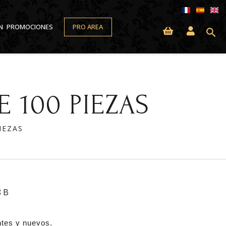
N
PROMOCIONES
PRO AREA
search
E 100 PIEZAS
IEZAS
8B
ntes y nuevos.