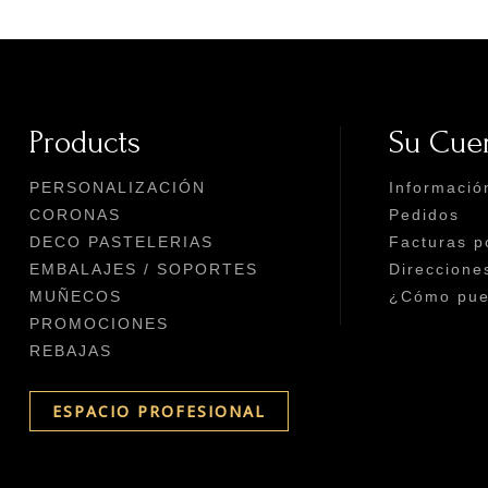
Products
Su Cue
PERSONALIZACIÓN
Informació
CORONAS
Pedidos
DECO PASTELERIAS
Facturas p
EMBALAJES / SOPORTES
Direccione
MUÑECOS
¿Cómo pued
PROMOCIONES
REBAJAS
ESPACIO PROFESIONAL