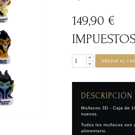
149,90 €
IMPUESTOS
AÑADIR AL CA
DESCRIPCIÓN
Muñecos 3D - Caja de 10
nuevos.
Todos los muñecos son a
alimentario.