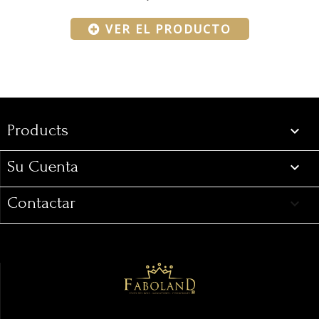
VER EL PRODUCTO
Products
Products

Su Cuenta

Contactar
keyboard_arrow_down