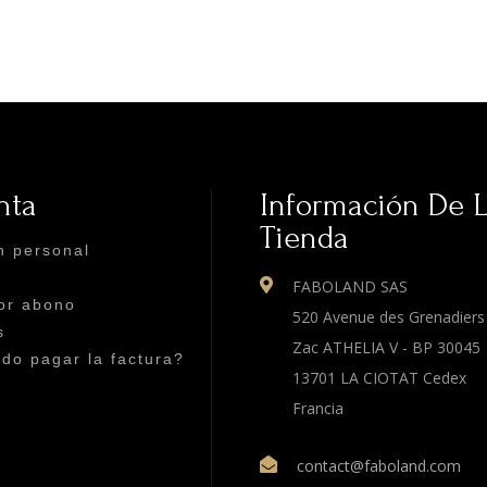
nta
Información De 
Tienda
n personal
FABOLAND SAS
or abono
520 Avenue des Grenadiers
s
Zac ATHELIA V - BP 30045
o pagar la factura?
13701 LA CIOTAT Cedex
Francia
contact@faboland.com