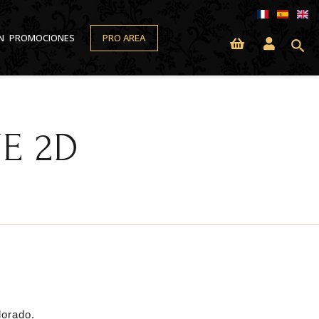
N
PROMOCIONES
PRO AREA
search
E 2D
dorado.