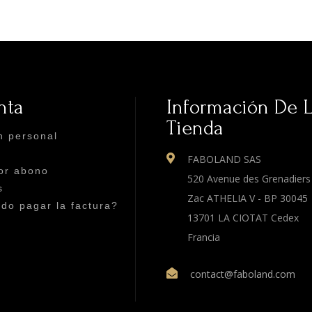
nta
Información De 
Tienda
n personal
FABOLAND SAS
or abono
520 Avenue des Grenadiers
s
Zac ATHELIA V - BP 30045
o pagar la factura?
13701 LA CIOTAT Cedex
Francia
contact@faboland.com