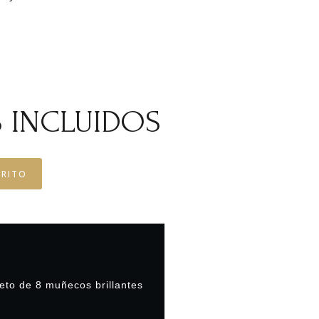
 INCLUIDOS
RRITO
to de 8 muñecos brillantes