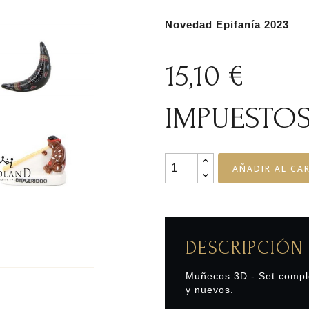
Novedad Epifanía 2023
15,10 €
IMPUESTOS
AÑADIR AL CA
DESCRIPCIÓN
Muñecos 3D -
Set
comple
y nuevos.