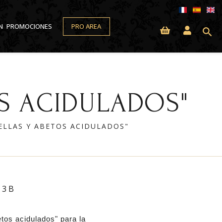
N
PROMOCIONES
PRO AREA
search
OS ACIDULADOS"
RELLAS Y ABETOS ACIDULADOS"
73B
etos acidulados" para la