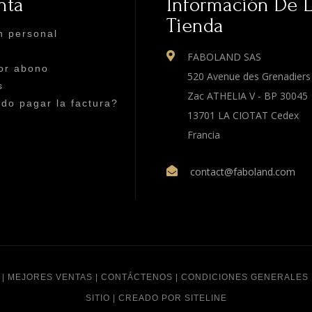
nta
Información De 
Tienda
n personal
FABOLAND SAS
or abono
520 Avenue des Grenadiers
s
Zac ATHELIA V - BP 30045
o pagar la factura?
13701 LA CIOTAT Cedex
Francia
contact@faboland.com
|
MEJORES VENTAS
|
CONTÁCTENOS
|
CONDICIONES GENERALES 
SITIO
|
CREADO POR SITELINE