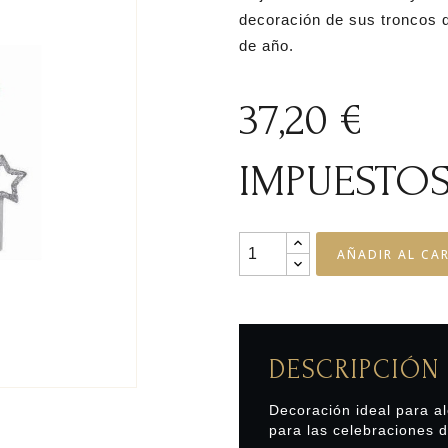
decoración de sus troncos d
de año.
37,20 €
IMPUESTOS
AÑADIR AL CA
DESCRIPCIÓN
Decoración ideal para al
para las celebraciones d