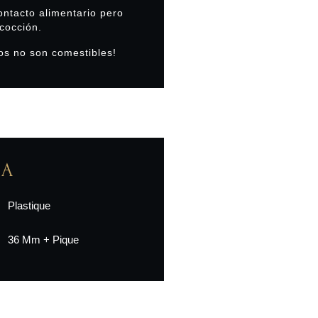
ontacto alimentario pero
cocción.
os no son comestibles!
CA
Plastique
36 Mm + Pique